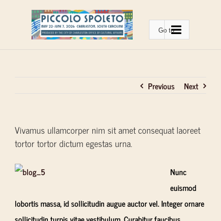
Skip
to
Go to...
content
Previous
Next
Vivamus ullamcorper nim sit amet consequat laoreet
tortor tortor dictum egestas urna.
Nunc
euismod
lobortis massa, id sollicitudin augue auctor vel. Integer ornare
sollicitudin turpis vitae vestibulum. Curabitur faucibus