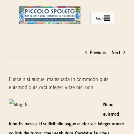
Skip
to
Go to...
content
Previous
Next
Fusce nisi augue, malesuada in commodo quis,
euismod quis orci integer vitae nisl non.
Nunc
euismod
lobortis massa, id sollicitudin augue auctor vel. Integer ornare
sollicitudin turpis vitae vestibulum. Curabitur faucibus